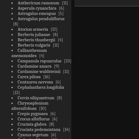
Anthericum ramosum
11
Asperula cynanchica
6
Astragalus exscapus
5
Astragalus penduliflorus
8
Atocion armeria
12
Berberis julianae
8
Berberis thunbergii
4
Berberis vulgaris
11
Callianthemum
anemonoides
4
Campanula rapunculus
23
Cardamine amara
9
Cardamine waldsteinii
11
Carex pilosa
16
Centaurea nervosa
6
Cephalanthera longifolia
13
Cercis siliquastrum
8
Chrysosplenium
alternifolium
10
Crepis pygmaea
6
Crocus albiflorus
6
Cruciata glabra
8
Cruciata pedemontana
14
Cyanus segetum
6