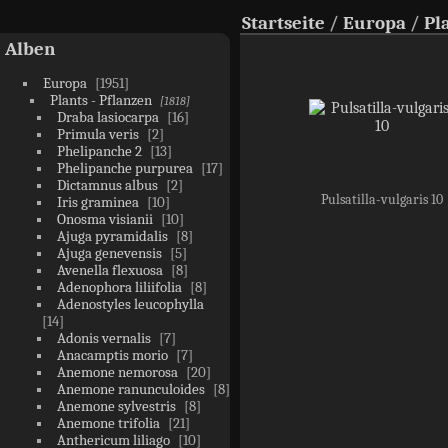
Startseite
/
Europa
/
Pl
Alben
Europa
1951
Plants - Pflanzen
1818
Draba lasiocarpa
16
Primula veris
2
Phelipanche 2
13
Phelipanche purpurea
17
Dictamnus albus
2
Pulsatilla-vulgaris 10
Iris graminea
10
Onosma visianii
10
Ajuga pyramidalis
8
Ajuga genevensis
5
Avenella flexuosa
8
Adenophora liliifolia
8
Adenostyles leucophylla
14
Adonis vernalis
7
Anacamptis morio
7
Anemone nemorosa
20
Anemone ranunculoides
8
Anemone sylvestris
8
Anemone trifolia
21
Anthericum liliago
10