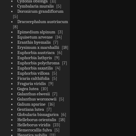
Cydonia oblonga
11
Cymbalaria muralis
5
Doronicum grandiflorum
5
Dracocephalum austriacum
8
Epimedium alpinum
3
Equisetum arvense
14
Eranthis hyemalis
7
Erysimum x marshallii
18
Euphorbia austriaca
6
Euphorbia lathyris
9
Euphorbia polychroma
7
Euphorbia saxatilis
4
Euphorbia villosa
5
Ficaria calthifolia
5
Fragaria viridis
9
Gagea lutea
10
Galanthus elwesii
7
Galanthus woronowii
5
Galium aparine
16
Gentiana lutea
7
Globularia bisnagarica
6
Helleborus orientalis
18
Helleborus viridis
23
Hemerocallis fulva
5
Hepatica nobilis
11