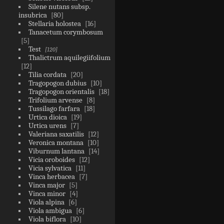
Silene nutans subsp.
insubrica
80
Stellaria holostea
16
Tanacetum corymbosum
5
Test
120
Thalictrum aquilegiifolium
12
Tilia cordata
20
Tragopogon dubius
10
Tragopogon orientalis
18
Trifolium arvense
8
Tussilago farfara
18
Urtica dioica
19
Urtica urens
7
Valeriana saxatilis
12
Veronica montana
10
Viburnum lantana
14
Vicia oroboides
12
Vicia sylvatica
11
Vinca herbacea
7
Vinca major
5
Vinca minor
4
Viola alpina
6
Viola ambigua
6
Viola biflora
10