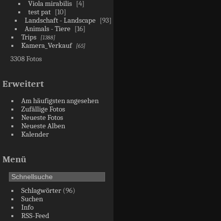
Viola mirabilis
4
test pat
10
Landschaft - Landscape
93
Animals - Tiere
16
Trips
1388
Kamera_Verkauf
65
3308 Fotos
Erweitert
Am häufigsten angesehen
Zufällige Fotos
Neueste Fotos
Neueste Alben
Kalender
Menü
Schlagwörter
(96)
Suchen
Info
RSS-Feed