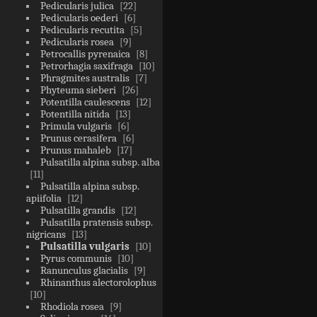
Pedicularis julica
22
Pedicularis oederi
6
Pedicularis recutita
5
Pedicularis rosea
9
Petrocallis pyrenaica
8
Petrorhagia saxifraga
10
Phragmites australis
7
Phyteuma sieberi
26
Potentilla caulescens
12
Potentilla nitida
13
Primula vulgaris
6
Prunus cerasifera
6
Prunus mahaleb
17
Pulsatilla alpina subsp. alba
11
Pulsatilla alpina subsp.
apiifolia
12
Pulsatilla grandis
12
Pulsatilla pratensis subsp.
nigricans
13
Pulsatilla vulgaris
10
Pyrus communis
10
Ranunculus glacialis
9
Rhinanthus alectorolophus
10
Rhodiola rosea
9