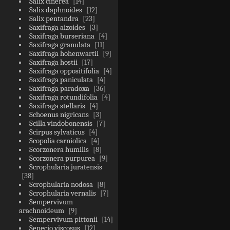
Salix cinerea
14
Salix daphnoides
12
Salix pentandra
23
Saxifraga aizoides
3
Saxifraga burseriana
4
Saxifraga granulata
11
Saxifraga hohenwartii
9
Saxifraga hostii
17
Saxifraga oppositifolia
4
Saxifraga paniculata
4
Saxifraga paradoxa
36
Saxifraga rotundifolia
4
Saxifraga stellaris
4
Schoenus nigricans
3
Scilla vindobonensis
7
Scirpus sylvaticus
4
Scopolia carniolica
4
Scorzonera humilis
8
Scorzonera purpurea
9
Scrophularia juratensis
38
Scrophularia nodosa
8
Scrophularia vernalis
7
Sempervivum
arachnoideum
9
Sempervivum pittonii
14
Senecio viscosus
12