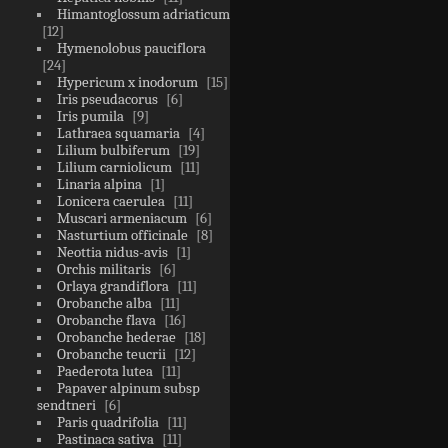
Himantoglossum adriaticum
12
Hymenolobus pauciflora
24
Hypericum x inodorum
15
Iris pseudacorus
6
Iris pumila
9
Lathraea squamaria
4
Lilium bulbiferum
19
Lilium carniolicum
11
Linaria alpina
1
Lonicera caerulea
11
Muscari armeniacum
6
Nasturtium officinale
8
Neottia nidus-avis
1
Orchis militaris
6
Orlaya grandiflora
11
Orobanche alba
11
Orobanche flava
16
Orobanche hederae
18
Orobanche teucrii
12
Paederota lutea
11
Papaver alpinum subsp
sendtneri
6
Paris quadrifolia
11
Pastinaca sativa
11