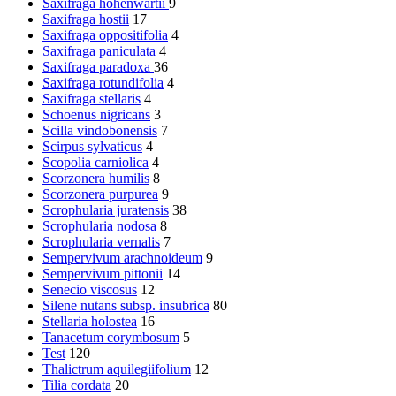
Saxifraga hohenwartii
9
Saxifraga hostii
17
Saxifraga oppositifolia
4
Saxifraga paniculata
4
Saxifraga paradoxa
36
Saxifraga rotundifolia
4
Saxifraga stellaris
4
Schoenus nigricans
3
Scilla vindobonensis
7
Scirpus sylvaticus
4
Scopolia carniolica
4
Scorzonera humilis
8
Scorzonera purpurea
9
Scrophularia juratensis
38
Scrophularia nodosa
8
Scrophularia vernalis
7
Sempervivum arachnoideum
9
Sempervivum pittonii
14
Senecio viscosus
12
Silene nutans subsp. insubrica
80
Stellaria holostea
16
Tanacetum corymbosum
5
Test
120
Thalictrum aquilegiifolium
12
Tilia cordata
20