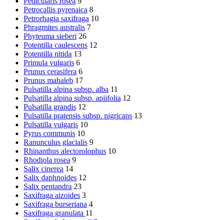
Pedicularis rosea
9
Petrocallis pyrenaica
8
Petrorhagia saxifraga
10
Phragmites australis
7
Phyteuma sieberi
26
Potentilla caulescens
12
Potentilla nitida
13
Primula vulgaris
6
Prunus cerasifera
6
Prunus mahaleb
17
Pulsatilla alpina subsp. alba
11
Pulsatilla alpina subsp. apiifolia
12
Pulsatilla grandis
12
Pulsatilla pratensis subsp. nigricans
13
Pulsatilla vulgaris
10
Pyrus communis
10
Ranunculus glacialis
9
Rhinanthus alectorolophus
10
Rhodiola rosea
9
Salix cinerea
14
Salix daphnoides
12
Salix pentandra
23
Saxifraga aizoides
3
Saxifraga burseriana
4
Saxifraga granulata
11