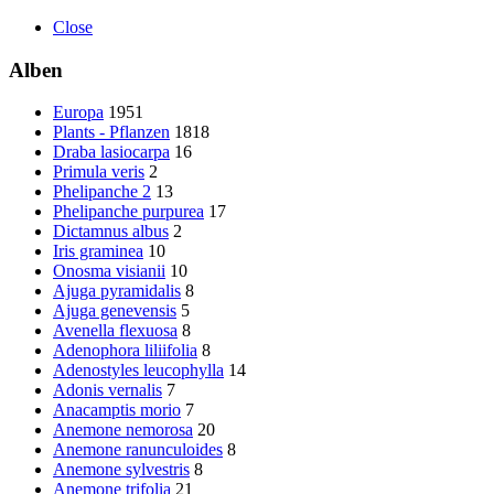
Close
Alben
Europa
1951
Plants - Pflanzen
1818
Draba lasiocarpa
16
Primula veris
2
Phelipanche 2
13
Phelipanche purpurea
17
Dictamnus albus
2
Iris graminea
10
Onosma visianii
10
Ajuga pyramidalis
8
Ajuga genevensis
5
Avenella flexuosa
8
Adenophora liliifolia
8
Adenostyles leucophylla
14
Adonis vernalis
7
Anacamptis morio
7
Anemone nemorosa
20
Anemone ranunculoides
8
Anemone sylvestris
8
Anemone trifolia
21