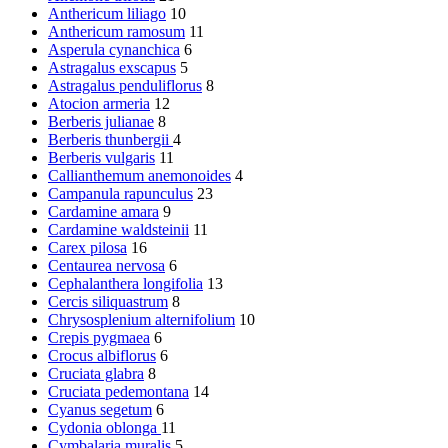
Anthericum liliago
10
Anthericum ramosum
11
Asperula cynanchica
6
Astragalus exscapus
5
Astragalus penduliflorus
8
Atocion armeria
12
Berberis julianae
8
Berberis thunbergii
4
Berberis vulgaris
11
Callianthemum anemonoides
4
Campanula rapunculus
23
Cardamine amara
9
Cardamine waldsteinii
11
Carex pilosa
16
Centaurea nervosa
6
Cephalanthera longifolia
13
Cercis siliquastrum
8
Chrysosplenium alternifolium
10
Crepis pygmaea
6
Crocus albiflorus
6
Cruciata glabra
8
Cruciata pedemontana
14
Cyanus segetum
6
Cydonia oblonga
11
Cymbalaria muralis
5