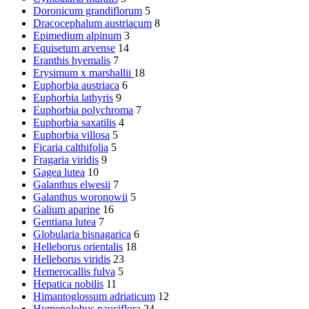
Doronicum grandiflorum
5
Dracocephalum austriacum
8
Epimedium alpinum
3
Equisetum arvense
14
Eranthis hyemalis
7
Erysimum x marshallii
18
Euphorbia austriaca
6
Euphorbia lathyris
9
Euphorbia polychroma
7
Euphorbia saxatilis
4
Euphorbia villosa
5
Ficaria calthifolia
5
Fragaria viridis
9
Gagea lutea
10
Galanthus elwesii
7
Galanthus woronowii
5
Galium aparine
16
Gentiana lutea
7
Globularia bisnagarica
6
Helleborus orientalis
18
Helleborus viridis
23
Hemerocallis fulva
5
Hepatica nobilis
11
Himantoglossum adriaticum
12
Hymenolobus pauciflora
24