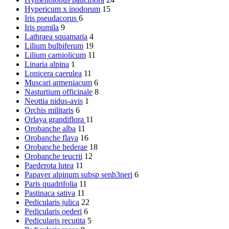
Hypericum x inodorum
15
Iris pseudacorus
6
Iris pumila
9
Lathraea squamaria
4
Lilium bulbiferum
19
Lilium carniolicum
11
Linaria alpina
1
Lonicera caerulea
11
Muscari armeniacum
6
Nasturtium officinale
8
Neottia nidus-avis
1
Orchis militaris
6
Orlaya grandiflora
11
Orobanche alba
11
Orobanche flava
16
Orobanche hederae
18
Orobanche teucrii
12
Paederota lutea
11
Papaver alpinum subsp senh3neri
6
Paris quadrifolia
11
Pastinaca sativa
11
Pedicularis julica
22
Pedicularis oederi
6
Pedicularis recutita
5