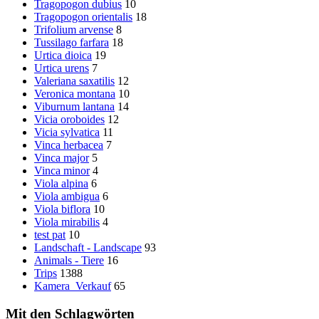
Tragopogon dubius
10
Tragopogon orientalis
18
Trifolium arvense
8
Tussilago farfara
18
Urtica dioica
19
Urtica urens
7
Valeriana saxatilis
12
Veronica montana
10
Viburnum lantana
14
Vicia oroboides
12
Vicia sylvatica
11
Vinca herbacea
7
Vinca major
5
Vinca minor
4
Viola alpina
6
Viola ambigua
6
Viola biflora
10
Viola mirabilis
4
test pat
10
Landschaft - Landscape
93
Animals - Tiere
16
Trips
1388
Kamera_Verkauf
65
Mit den Schlagwörten