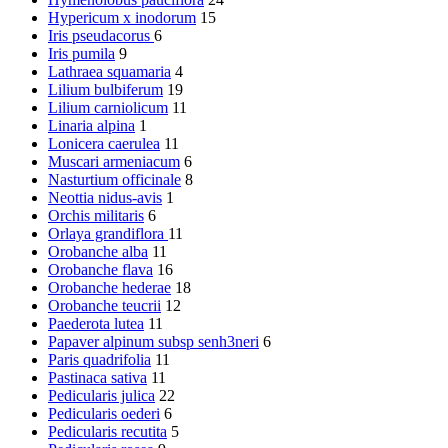
Hypericum x inodorum
15
Iris pseudacorus
6
Iris pumila
9
Lathraea squamaria
4
Lilium bulbiferum
19
Lilium carniolicum
11
Linaria alpina
1
Lonicera caerulea
11
Muscari armeniacum
6
Nasturtium officinale
8
Neottia nidus-avis
1
Orchis militaris
6
Orlaya grandiflora
11
Orobanche alba
11
Orobanche flava
16
Orobanche hederae
18
Orobanche teucrii
12
Paederota lutea
11
Papaver alpinum subsp senh3neri
6
Paris quadrifolia
11
Pastinaca sativa
11
Pedicularis julica
22
Pedicularis oederi
6
Pedicularis recutita
5