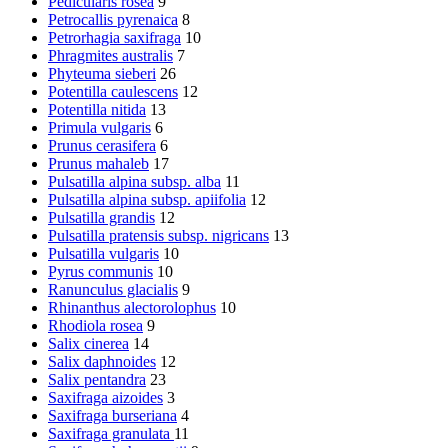
Pedicularis rosea
9
Petrocallis pyrenaica
8
Petrorhagia saxifraga
10
Phragmites australis
7
Phyteuma sieberi
26
Potentilla caulescens
12
Potentilla nitida
13
Primula vulgaris
6
Prunus cerasifera
6
Prunus mahaleb
17
Pulsatilla alpina subsp. alba
11
Pulsatilla alpina subsp. apiifolia
12
Pulsatilla grandis
12
Pulsatilla pratensis subsp. nigricans
13
Pulsatilla vulgaris
10
Pyrus communis
10
Ranunculus glacialis
9
Rhinanthus alectorolophus
10
Rhodiola rosea
9
Salix cinerea
14
Salix daphnoides
12
Salix pentandra
23
Saxifraga aizoides
3
Saxifraga burseriana
4
Saxifraga granulata
11