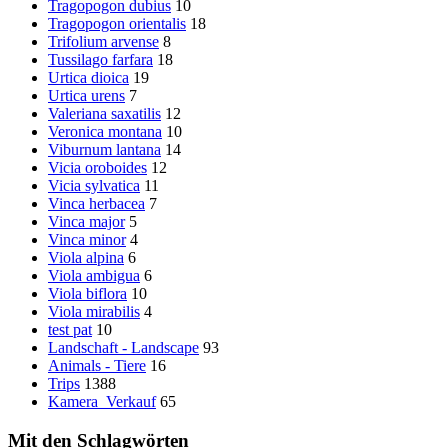
Tragopogon dubius
10
Tragopogon orientalis
18
Trifolium arvense
8
Tussilago farfara
18
Urtica dioica
19
Urtica urens
7
Valeriana saxatilis
12
Veronica montana
10
Viburnum lantana
14
Vicia oroboides
12
Vicia sylvatica
11
Vinca herbacea
7
Vinca major
5
Vinca minor
4
Viola alpina
6
Viola ambigua
6
Viola biflora
10
Viola mirabilis
4
test pat
10
Landschaft - Landscape
93
Animals - Tiere
16
Trips
1388
Kamera_Verkauf
65
Mit den Schlagwörten