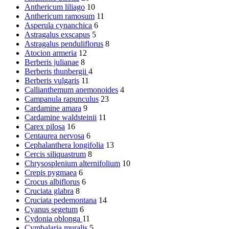
Anthericum liliago
10
Anthericum ramosum
11
Asperula cynanchica
6
Astragalus exscapus
5
Astragalus penduliflorus
8
Atocion armeria
12
Berberis julianae
8
Berberis thunbergii
4
Berberis vulgaris
11
Callianthemum anemonoides
4
Campanula rapunculus
23
Cardamine amara
9
Cardamine waldsteinii
11
Carex pilosa
16
Centaurea nervosa
6
Cephalanthera longifolia
13
Cercis siliquastrum
8
Chrysosplenium alternifolium
10
Crepis pygmaea
6
Crocus albiflorus
6
Cruciata glabra
8
Cruciata pedemontana
14
Cyanus segetum
6
Cydonia oblonga
11
Cymbalaria muralis
5