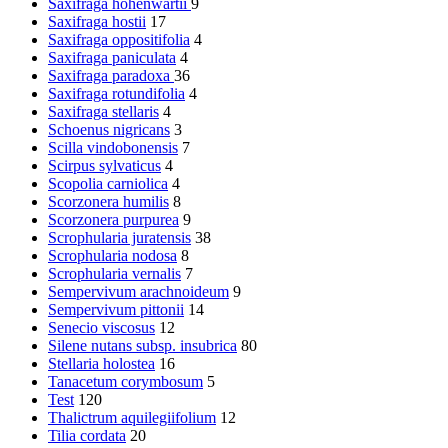
Saxifraga hohenwartii
9
Saxifraga hostii
17
Saxifraga oppositifolia
4
Saxifraga paniculata
4
Saxifraga paradoxa
36
Saxifraga rotundifolia
4
Saxifraga stellaris
4
Schoenus nigricans
3
Scilla vindobonensis
7
Scirpus sylvaticus
4
Scopolia carniolica
4
Scorzonera humilis
8
Scorzonera purpurea
9
Scrophularia juratensis
38
Scrophularia nodosa
8
Scrophularia vernalis
7
Sempervivum arachnoideum
9
Sempervivum pittonii
14
Senecio viscosus
12
Silene nutans subsp. insubrica
80
Stellaria holostea
16
Tanacetum corymbosum
5
Test
120
Thalictrum aquilegiifolium
12
Tilia cordata
20