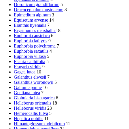
Doronicum grandiflorum
5
Dracocephalum austriacum
8
Epimedium alpinum
3
Equisetum arvense
14
Eranthis hyemalis
7
Erysimum x marshallii
18
Euphorbia austriaca
6
Euphorbia lathyris
9
Euphorbia polychroma
7
Euphorbia saxatilis
4
Euphorbia villosa
5
Ficaria calthifolia
5
Fragaria viridis
9
Gagea lutea
10
Galanthus elwesii
7
Galanthus woronowii
5
Galium aparine
16
Gentiana lutea
7
Globularia bisnagarica
6
Helleborus orientalis
18
Helleborus viridis
23
Hemerocallis fulva
5
Hepatica nobilis
11
Himantoglossum adriaticum
12
Hymenolobus pauciflora
24