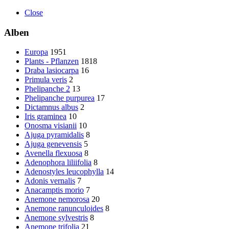
Close
Alben
Europa
1951
Plants - Pflanzen
1818
Draba lasiocarpa
16
Primula veris
2
Phelipanche 2
13
Phelipanche purpurea
17
Dictamnus albus
2
Iris graminea
10
Onosma visianii
10
Ajuga pyramidalis
8
Ajuga genevensis
5
Avenella flexuosa
8
Adenophora liliifolia
8
Adenostyles leucophylla
14
Adonis vernalis
7
Anacamptis morio
7
Anemone nemorosa
20
Anemone ranunculoides
8
Anemone sylvestris
8
Anemone trifolia
21