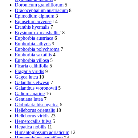
Doronicum grandiflorum
5
Dracocephalum austriacum
8
Epimedium alpinum
3
Equisetum arvense
14
Eranthis hyemalis
7
Erysimum x marshallii
18
Euphorbia austriaca
6
Euphorbia lathyris
9
Euphorbia polychroma
7
Euphorbia saxatilis
4
Euphorbia villosa
5
Ficaria calthifolia
5
Fragaria viridis
9
Gagea lutea
10
Galanthus elwesii
7
Galanthus woronowii
5
Galium aparine
16
Gentiana lutea
7
Globularia bisnagarica
6
Helleborus orientalis
18
Helleborus viridis
23
Hemerocallis fulva
5
Hepatica nobilis
11
Himantoglossum adriaticum
12
Hymenolobus pauciflora
24