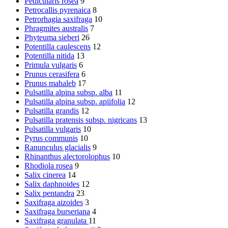
Pedicularis rosea
9
Petrocallis pyrenaica
8
Petrorhagia saxifraga
10
Phragmites australis
7
Phyteuma sieberi
26
Potentilla caulescens
12
Potentilla nitida
13
Primula vulgaris
6
Prunus cerasifera
6
Prunus mahaleb
17
Pulsatilla alpina subsp. alba
11
Pulsatilla alpina subsp. apiifolia
12
Pulsatilla grandis
12
Pulsatilla pratensis subsp. nigricans
13
Pulsatilla vulgaris
10
Pyrus communis
10
Ranunculus glacialis
9
Rhinanthus alectorolophus
10
Rhodiola rosea
9
Salix cinerea
14
Salix daphnoides
12
Salix pentandra
23
Saxifraga aizoides
3
Saxifraga burseriana
4
Saxifraga granulata
11