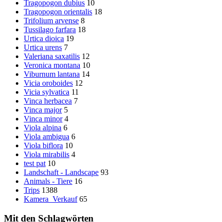
Tragopogon dubius
10
Tragopogon orientalis
18
Trifolium arvense
8
Tussilago farfara
18
Urtica dioica
19
Urtica urens
7
Valeriana saxatilis
12
Veronica montana
10
Viburnum lantana
14
Vicia oroboides
12
Vicia sylvatica
11
Vinca herbacea
7
Vinca major
5
Vinca minor
4
Viola alpina
6
Viola ambigua
6
Viola biflora
10
Viola mirabilis
4
test pat
10
Landschaft - Landscape
93
Animals - Tiere
16
Trips
1388
Kamera_Verkauf
65
Mit den Schlagwörten