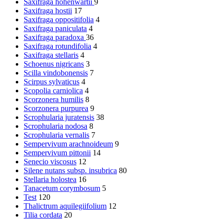
Saxifraga hohenwartii
9
Saxifraga hostii
17
Saxifraga oppositifolia
4
Saxifraga paniculata
4
Saxifraga paradoxa
36
Saxifraga rotundifolia
4
Saxifraga stellaris
4
Schoenus nigricans
3
Scilla vindobonensis
7
Scirpus sylvaticus
4
Scopolia carniolica
4
Scorzonera humilis
8
Scorzonera purpurea
9
Scrophularia juratensis
38
Scrophularia nodosa
8
Scrophularia vernalis
7
Sempervivum arachnoideum
9
Sempervivum pittonii
14
Senecio viscosus
12
Silene nutans subsp. insubrica
80
Stellaria holostea
16
Tanacetum corymbosum
5
Test
120
Thalictrum aquilegiifolium
12
Tilia cordata
20