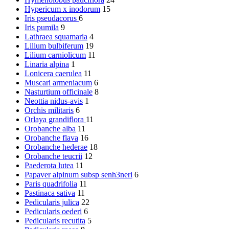
Hypericum x inodorum
15
Iris pseudacorus
6
Iris pumila
9
Lathraea squamaria
4
Lilium bulbiferum
19
Lilium carniolicum
11
Linaria alpina
1
Lonicera caerulea
11
Muscari armeniacum
6
Nasturtium officinale
8
Neottia nidus-avis
1
Orchis militaris
6
Orlaya grandiflora
11
Orobanche alba
11
Orobanche flava
16
Orobanche hederae
18
Orobanche teucrii
12
Paederota lutea
11
Papaver alpinum subsp senh3neri
6
Paris quadrifolia
11
Pastinaca sativa
11
Pedicularis julica
22
Pedicularis oederi
6
Pedicularis recutita
5