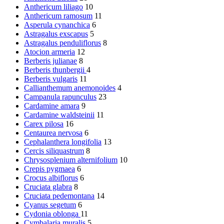
Anthericum liliago
10
Anthericum ramosum
11
Asperula cynanchica
6
Astragalus exscapus
5
Astragalus penduliflorus
8
Atocion armeria
12
Berberis julianae
8
Berberis thunbergii
4
Berberis vulgaris
11
Callianthemum anemonoides
4
Campanula rapunculus
23
Cardamine amara
9
Cardamine waldsteinii
11
Carex pilosa
16
Centaurea nervosa
6
Cephalanthera longifolia
13
Cercis siliquastrum
8
Chrysosplenium alternifolium
10
Crepis pygmaea
6
Crocus albiflorus
6
Cruciata glabra
8
Cruciata pedemontana
14
Cyanus segetum
6
Cydonia oblonga
11
Cymbalaria muralis
5