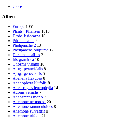
Close
Alben
Europa
1951
Plants - Pflanzen
1818
Draba lasiocarpa
16
Primula veris
2
Phelipanche 2
13
Phelipanche purpurea
17
Dictamnus albus
2
Iris graminea
10
Onosma visianii
10
Ajuga pyramidalis
8
Ajuga genevensis
5
Avenella flexuosa
8
Adenophora liliifolia
8
Adenostyles leucophylla
14
Adonis vernalis
7
Anacamptis morio
7
Anemone nemorosa
20
Anemone ranunculoides
8
Anemone sylvestris
8
Anemone trifolia
21