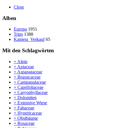
Close
Alben
Europa
1951
Trips
1388
Kamera_Verkauf
65
Mit den Schlagwörten
+ Alpin
+ Apiaceae
+ Asparagaceae
+ Brassicaceae
+ Campanulaceae
+ Caprifoliaceae
+ Caryophyllaceae
+ Dolomiten
+ Extensive Wiese
+ Fabaceae
+ Hypericaceae
+ Obstbäume
+ Rosaceae