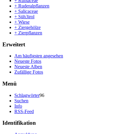
+ Rubiaceae
+ Ruderalpflanzen
+ Salicaceae
+ Süh3irol
+ Wiese
+ Ziergehölze
+ Zierpflanzen
Erweitert
Am häufigsten angesehen
Neueste Fotos
Neueste Alben
Zufällige Fotos
Menü
Schlagwörter
96
Suchen
Info
RSS-Feed
Identifikation