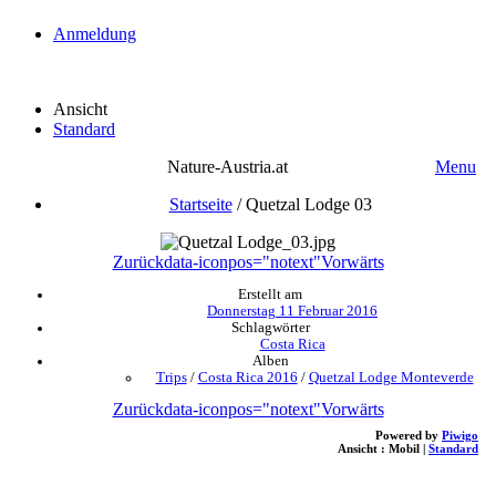
Anmeldung
Ansicht
Standard
Nature-Austria.at
Menu
Startseite
/
Quetzal Lodge 03
Zurück
data-iconpos="notext"
Vorwärts
Erstellt am
Donnerstag 11 Februar 2016
Schlagwörter
Costa Rica
Alben
Trips
/
Costa Rica 2016
/
Quetzal Lodge Monteverde
Zurück
data-iconpos="notext"
Vorwärts
Powered by
Piwigo
Ansicht :
Mobil
|
Standard