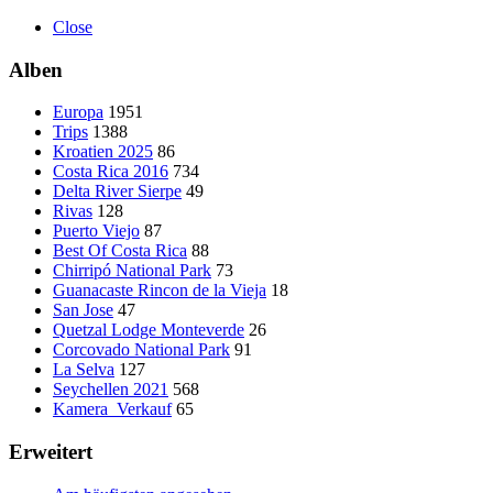
Close
Alben
Europa
1951
Trips
1388
Kroatien 2025
86
Costa Rica 2016
734
Delta River Sierpe
49
Rivas
128
Puerto Viejo
87
Best Of Costa Rica
88
Chirripó National Park
73
Guanacaste Rincon de la Vieja
18
San Jose
47
Quetzal Lodge Monteverde
26
Corcovado National Park
91
La Selva
127
Seychellen 2021
568
Kamera_Verkauf
65
Erweitert