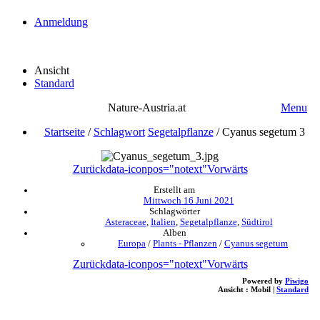
Anmeldung
Ansicht
Standard
Nature-Austria.at
Menu
Startseite
/
Schlagwort
Segetalpflanze
/
Cyanus segetum 3
Zurück
data-iconpos="notext"
Vorwärts
Erstellt am
Mittwoch 16 Juni 2021
Schlagwörter
Asteraceae
,
Italien
,
Segetalpflanze
,
Südtirol
Alben
Europa
/
Plants - Pflanzen
/
Cyanus segetum
Zurück
data-iconpos="notext"
Vorwärts
Powered by
Piwigo
Ansicht :
Mobil
|
Standard