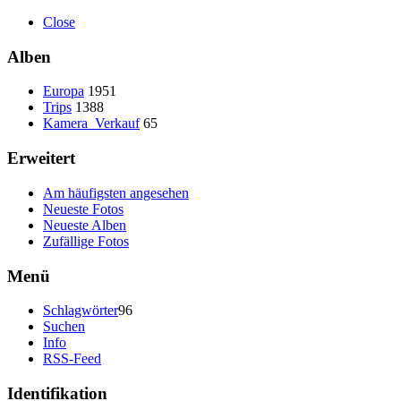
Close
Alben
Europa
1951
Trips
1388
Kamera_Verkauf
65
Erweitert
Am häufigsten angesehen
Neueste Fotos
Neueste Alben
Zufällige Fotos
Menü
Schlagwörter
96
Suchen
Info
RSS-Feed
Identifikation