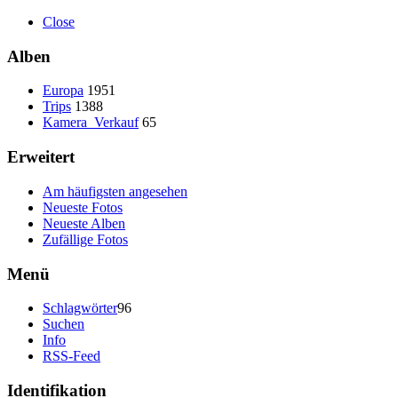
Close
Alben
Europa
1951
Trips
1388
Kamera_Verkauf
65
Erweitert
Am häufigsten angesehen
Neueste Fotos
Neueste Alben
Zufällige Fotos
Menü
Schlagwörter
96
Suchen
Info
RSS-Feed
Identifikation