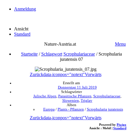
Anmeldung
Ansicht
Standard
Nature-Austria.at
Menu
Startseite
/
Schlagwort
Scrophulariaceae
/
Scrophularia
juratensis 07
Zurück
data-iconpos="notext"
Vorwärts
Erstellt am
Donnerstag 11 Juli 2019
Schlagwörter
Julische Alpen
,
Parasitische Pflanzen
,
Scrophulariaceae
,
Slowenien
,
Triglav
Alben
Europa
/
Plants - Pflanzen
/
Scrophularia juratensis
Zurück
data-iconpos="notext"
Vorwärts
Powered by
Piwigo
Ansicht :
Mobil
|
Standard