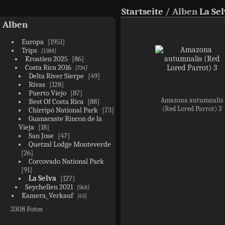
Startseite
/ Alben
La Se
Alben
Europa
1951
Trips
1388
Kroatien 2025
86
Costa Rica 2016
734
Delta River Sierpe
49
Rivas
128
Puerto Viejo
87
Amazona autumnalis
Best Of Costa Rica
88
(Red Lored Parrot) 3
Chirripó National Park
73
Guanacaste Rincon de la
Vieja
18
San Jose
47
Quetzal Lodge Monteverde
26
Corcovado National Park
91
La Selva
127
Seychellen 2021
568
Kamera_Verkauf
65
3308 Fotos