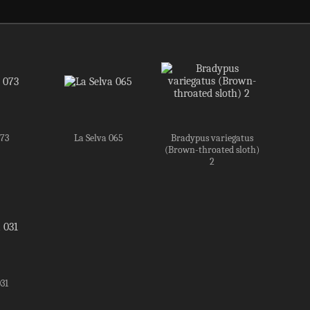
073
La Selva 065
Bradypus variegatus
(Brown-throated sloth)
2
031